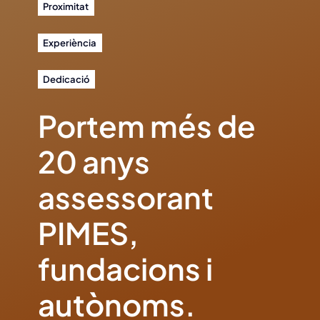
Proximitat
Experiència
Dedicació
Portem més de
20 anys
assessorant
PIMES,
fundacions i
autònoms.