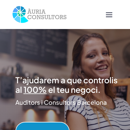
Skip
to
content
T’ajudarem a que controlis
al
100%
el teu negoci.
Auditors i Consultors Barcelona